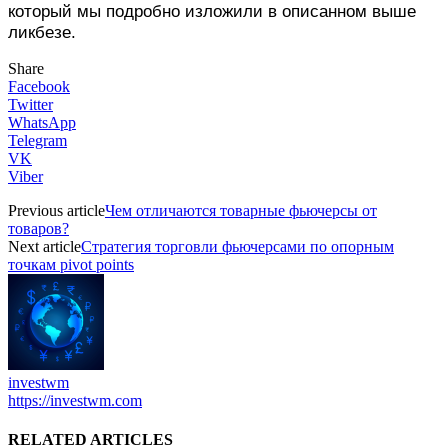
который мы подробно изложили в описанном выше
ликбезе.
Share
Facebook
Twitter
WhatsApp
Telegram
VK
Viber
Previous article
Чем отличаются товарные фьючерсы от
товаров?
Next article
Стратегия торговли фьючерсами по опорным
точкам pivot points
investwm
https://investwm.com
RELATED ARTICLES