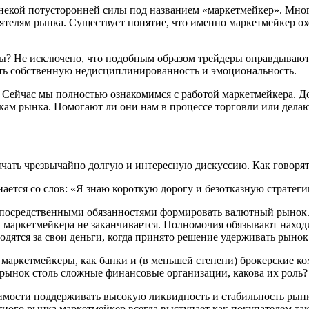
некой потусторонней силы под названием «маркетмейкер». Мно
телям рынка. Существует понятие, что именно маркетмейкер ох
вы? Не исключено, что подобным образом трейдеры оправдываю
ать собственную недисциплинированность и эмоциональность.
. Сейчас мы полностью ознакомимся с работой маркетмейкера. 
ам рынка. Помогают ли они нам в процессе торговли или дела
начать чрезвычайно долгую и интересную дискуссию. Как говоря
тся со слов: «Я знаю короткую дорогу и безотказную стратегию 
епосредственными обязанностями формировать валютный рынок. 
ота маркетмейкера не заканчивается. Полномочия обязывают нахо
дятся за свои деньги, когда принято решение удерживать рынок
маркетмейкеры, как банки и (в меньшей степени) брокерские к
 рынок столь сложные финансовые организации, какова их роль?
имости поддерживать высокую ликвидность и стабильность рынк
ного рынка маркетмейкер всегда выступает как покупателем так