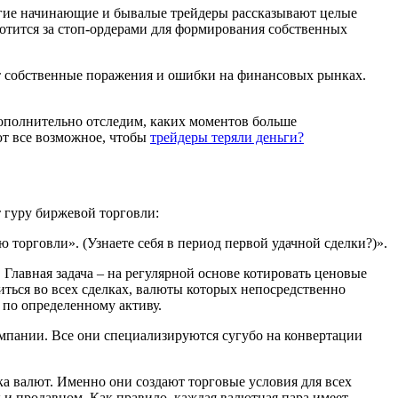
гие начинающие и бывалые трейдеры рассказывают целые
отится за стоп-ордерами для формирования собственных
т собственные поражения и ошибки на финансовых рынках.
Дополнительно отследим, каких моментов больше
ют все возможное, чтобы
трейдеры теряли деньги?
т гуру биржевой торговли:
торговли». (Узнаете себя в период первой удачной сделки?)».
Главная задача – на регулярной основе котировать ценовые
диться во всех сделках, валюты которых непосредственно
 по определенному активу.
омпании. Все они специализируются сугубо на конвертации
а валют. Именно они создают торговые условия для всех
 и продавцом. Как правило, каждая валютная пара имеет