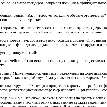
 основная масса трейдеров, открывая позиции в принудительно
очные позиции. Вас интересует то, каким образом это делается
и опционным контрактам.
арабатывают не более десяти пипсов. Некоторые трейдеры скаж
мается на протяжении 24 часов, пока торгуется его валютная па
ость торгов, тем, соответственно, больше прибыль. Описанный п
кающие на фоне купли/продажи, полностью компенсируются изъя
щую картинку событий:
аркетмейкер обязан встать на сторону продавца и предоставлят
оже.
картину. Маркетмейкер скупает все предложения на фоне падаю
первый, так и второй случай могут закончиться для маркетмейке
колько трудна и безысходна профессия маркетмейкера. Здесь ф
и, регулярно увеличивают размер депозита? При условии, что о
преда ask и bid. Все сложные схемы, основаны на простых вещах
ссиональные участники рынка, призванные держать закрепленную
етмейкер заключит сделку даже при нейтралитете (отсутствии ж