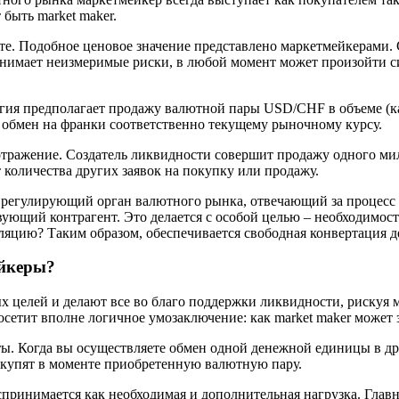
быть market maker.
е. Подобное ценовое значение представлено маркетмейкерами. С
ринимает неизмеримые риски, в любой момент может произойти с
тегия предполагает продажу валютной пары USD/CHF в объеме (к
обмен на франки соответственно текущему рыночному курсу.
отражение. Создатель ликвидности совершит продажу одного ми
 количества других заявок на покупку или продажу.
 регулирующий орган валютного рынка, отвечающий за процесс 
твующий контрагент. Это делается с особой целью – необходим
яцию? Таким образом, обеспечивается свободная конвертация де
ейкеры?
х целей и делают все во благо поддержки ликвидности, рискуя
сетит вполне логичное умозаключение: как market maker может 
ы. Когда вы осуществляете обмен одной денежной единицы в дру
ыкупят в моменте приобретенную валютную пару.
ринимается как необходимая и дополнительная нагрузка. Главн