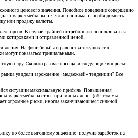
исходного ценового значения. Подобное поведение совершенно
Однако маркетмейкеры отчетливо понимают необходимость
пку или продажу валюты.
кам торгов. В случае крайней потребности воспользоваться
щими котировками и отправленной ценой.
ивления. На фоне борьбы и равенства текущих сил
ки могут показаться тривиальными.
тную пару. Сколько раз вас посещали следующие вопросы:
о» рынка увидели зарождение «медвежьей» тенденции? Все
йся ситуации максимальную прибыль. Повышенная
роны маркетмейкера стоит приличных денег (об этом мы
мает огромные риски, иногда заканчивающиеся сильной
рынку по более выгодному значению, получив заработок на