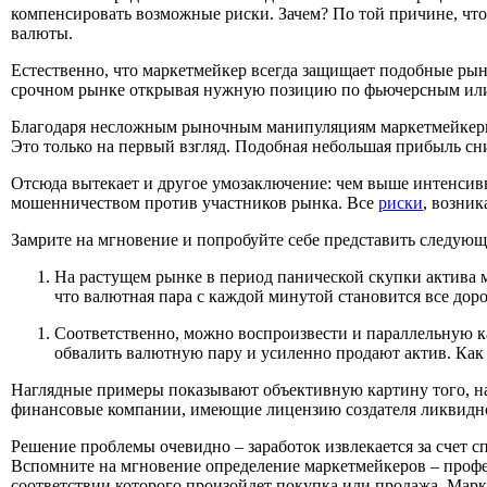
компенсировать возможные риски. Зачем? По той причине, что
валюты.
Естественно, что маркетмейкер всегда защищает подобные рын
срочном рынке открывая нужную позицию по фьючерсным ил
Благодаря несложным рыночным манипуляциям маркетмейкеры з
Это только на первый взгляд. Подобная небольшая прибыль сни
Отсюда вытекает и другое умозаключение: чем выше интенсивн
мошенничеством против участников рынка. Все
риски
, возни
Замрите на мгновение и попробуйте себе представить следую
На растущем рынке в период панической скупки актива м
что валютная пара с каждой минутой становится все дор
Соответственно, можно воспроизвести и параллельную 
обвалить валютную пару и усиленно продают актив. Как 
Наглядные примеры показывают объективную картину того, нас
финансовые компании, имеющие лицензию создателя ликвидност
Решение проблемы очевидно – заработок извлекается за счет с
Вспомните на мгновение определение маркетмейкеров – профе
соответствии которого произойдет покупка или продажа. Марк