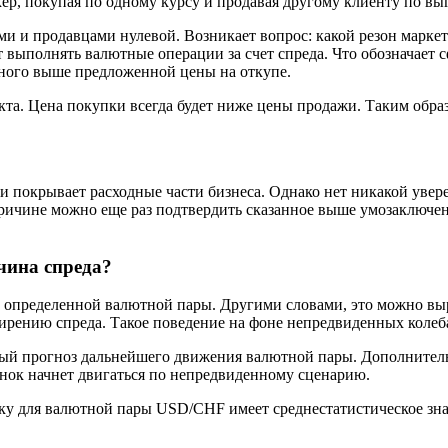
ер, покупая по одному курсу и продавая другому клиенту по в
и и продавцами нулевой. Возникает вопрос: какой резон маркет
т выполнять валютные операции за счет спреда. Что обозначает
ного выше предложенной цены на откупе.
а. Цена покупки всегда будет ниже цены продажи. Таким образо
и покрывает расходные части бизнеса. Однако нет никакой увере
ичине можно еще раз подтвердить сказанное выше умозаключени
чина спреда?
ти определенной валютной пары. Другими словами, это можно в
ширению спреда. Такое поведение на фоне непредвиденных коле
чный прогноз дальнейшего движения валютной пары. Дополнитель
ынок начнет двигаться по непредвиденному сценарию.
ку для валютной пары USD/СНF имеет среднестатистическое знач