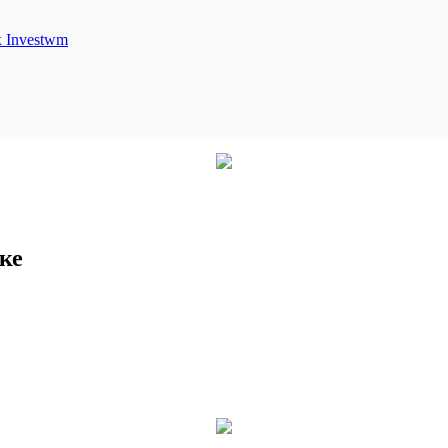
Investwm
ке