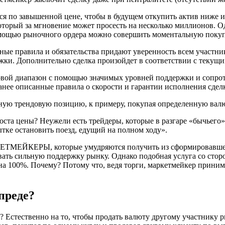
ся по завышенной цене, чтобы в будущем откупить актив ниже 
торый за мгновение может просесть на несколько миллионов. 
помощью рыночного ордера можно совершить моментальную поку
нные правила и обязательства придают уверенность всем участни
ержки. Дополнительно сделка произойдет в соответствии с теку
овой диапазон с помощью значимых уровней поддержки и сопрот
нее описанные правила о скорости и гарантии исполнения сдел
ую трендовую позицию, к примеру, покупая определенную валю
роста цены? Неужели есть трейдеры, которые в разгаре «бычьег
тке остановить поезд, едущий на полном ходу».
КЕТМЕЙКЕРЫ, которые умудряются получить из сформировавше
вать сильную поддержку рынку. Однако подобная услуга со сто
 на 100%. Почему? Потому что, ведя торги, маркетмейкер прини
преде?
? Естественно на то, чтобы продать валюту другому участнику 