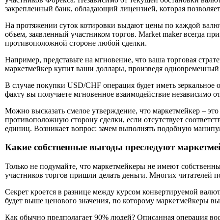
закрепленный банк, обладающий лицензией, которая позволяет 
На протяжении суток котировки выдают цены по каждой валют
объем, заявленный участником торгов. Market maker всегда п
противоположной стороне любой сделки.
Например, представьте на мгновение, что ваша торговая стра
маркетмейкер купит ваши доллары, произведя одновременный 
В случае покупки USD/CHF операция будет иметь зеркальное 
факту вы получаете мгновенное взаимодействие независимо от
Можно высказать смелое утверждение, что маркетмейкер – это
противоположную сторону сделки, если отсутствует соответс
единиц. Возникает вопрос: зачем выполнять подобную манипул
Какие собственные выгоды преследуют маркетм
Только не подумайте, что маркетмейкеры не имеют собственны
участников торгов пришли делать деньги. Многих читателей по
Секрет кроется в разнице между курсом конвертируемой валют
будет выше ценового значения, по которому маркетмейкеры в
Как обычно предполагает 90% людей? Описанная операция восп