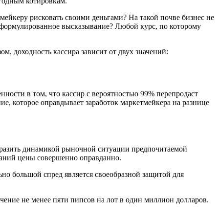
ыгодным котировкам.
мейкеру рисковать своими деньгами? На такой почве бизнес не
 сформулированное высказывание? Любой курс, по которому
м, доходность кассира зависит от двух значений:
нности в том, что кассир с вероятностью 99% перепродаст
е, которое оправдывает заработок маркетмейкера на разнице
ыразить динамикой рыночной ситуации предпочитаемой
баний цены совершенно оправданно.
но большой спред является своеобразной защитой для
ение не менее пяти пипсов на лот в один миллион долларов.