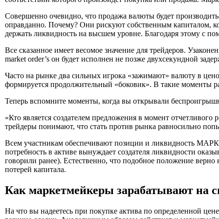
Совершенно очевидно, что продажа валюты будет производить
оправданно. Почему? Они рискуют собственным капиталом, ко
держать ликвидность на высшем уровне. Благодаря этому с 
Все сказанное имеет весомое значение для трейдеров. Узаконе
market order’s он будет исполнен не позже двухсекундной зад
Часто на рынке два сильных игрока «зажимают» валюту в цен
формируется продолжительный «боковик». В такие моменты ра
Теперь вспомните моменты, когда вы открывали беспроигрышн
«Кто является создателем предложения в момент отчетливого 
трейдеры понимают, что стать против рынка равносильно попы
Всем участникам обеспечивают позиции и ликвидность МАР
потребность в активе вынуждает создателя ликвидности оказы
говорили ранее). Естественно, что подобное положение верно
потерей капитала.
Как маркетмейкеры зарабатывают на с
На что вы надеетесь при покупке актива по определенной цене