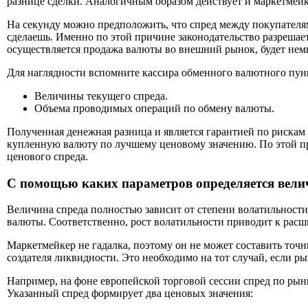
разнице сделки. Аналогичным образом действует и маркетмейк
На секунду можно предположить, что спред между покупателям
сделаешь. Именно по этой причине законодательство разрешае
осуществляется продажа валюты во внешний рынок, будет нем
Для наглядности вспомните кассира обменного валютного пункт
Величины текущего спреда.
Объема проводимых операций по обмену валюты.
Полученная денежная разница и является гарантией по рискам 
купленную валюту по лучшему ценовому значению. По этой пр
ценового спреда.
С помощью каких параметров определяется вели
Величина спреда полностью зависит от степени волатильнос
валюты. Соответственно, рост волатильности приводит к рас
Маркетмейкер не гадалка, поэтому он не может составить то
создателя ликвидности. Это необходимо на тот случай, если р
Например, на фоне европейской торговой сессии спред по рын
Указанный спред формирует два ценовых значения: