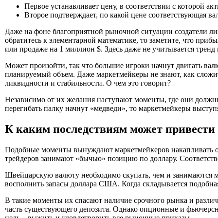
Первое устанавливает цену, в соответствии с которой акт
Второе подтверждает, по какой цене соответствующая в
Даже на фоне благоприятной рыночной ситуации создатели лик
обратитесь к элементарной математике, то заметите, что при
или продаже на 1 миллион $. Здесь даже не учитывается тре
Может произойти, так что большие игроки начнут двигать вал
планируемый объем. Даже маркетмейкеры не знают, как сложи
ликвидности и стабильности. О чем это говорит?
Независимо от их желания наступают моменты, где они должны 
перегибать палку начнут «медведи», то маркетмейкеры выступ
К каким последствиям может привести
Подобные моменты вынуждают маркетмейкеров накапливать о
трейдеров занимают «бычью» позицию по доллару. Соответств
Швейцарскую валюту необходимо скупать, чем и занимаются м
восполнить запасы доллара США. Когда складывается подобная
В такие моменты их спасают наличие срочного рынка и разли
часть существующего депозита. Однако опционные и фьючерсны
цель – выжить и удовлетворить все рыночные приказы.