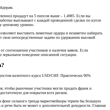
ейдерам.
венно) продадут на 5 пипсов выше – 1.4985. Если вы
заработки выплывают с каждой проведенной сделки по купле
му ценовому уровню.
позволяют выставить лимитные ордера и незаметно набирать
т свои непосредственные задачи по удержанию высокой
 от соотношения участников и наличия заявок. Если
о зеркальное поведение описанной ситуации.
а?
 ростом валютного курса USD/СНF. Практически 90%
я, чтобы рыночные участники могли продать франк и
 достаточную для покрытия всех рисков.
на фоне сильного тренда маркетмейкеры теряли бы большую
 и речи быть не может о дополнительной доходности. Главная