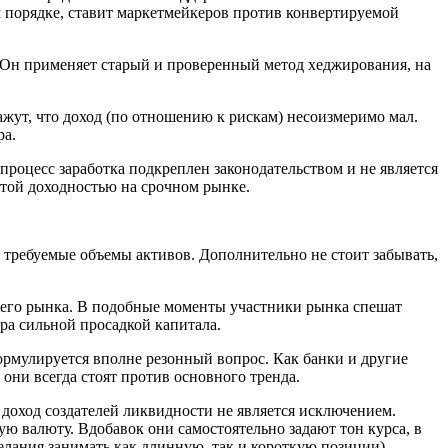
м порядке, ставит маркетмейкеров против конвертируемой
? Он применяет старый и проверенный метод хеджирования, на
ут, что доход (по отношению к рискам) несоизмеримо мал.
ра.
роцесс заработка подкреплен законодательством и не является
той доходностью на срочном рынке.
ь требуемые объемы активов. Дополнительно не стоит забывать,
щего рынка. В подобные моменты участники рынка спешат
ра сильной просадкой капитала.
ормулируется вполне резонный вопрос. Как банки и другие
ни всегда стоят против основного тренда.
, доход создателей ликвидности не является исключением.
 валюту. Вдобавок они самостоятельно задают тон курса, в
елания занимать как длинную, так и короткую позиции).