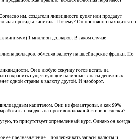
огласно им, создатели ликвидности купят или продадут
ильная просадка капитала. Почему? Он постоянно находится на
ак минимум) 1 миллион долларов. В таком случае
ллиона долларов, обменяв валюту на швейцарские франки. По
ликвидности. Он в любую секунду готов встать на
остью сохранить существующие наличные запасы денежных
нег одной страны в валюту другой. И наоборот.
 миллиардным капиталом. Они не филантропы, а как 99%
заработать, находясь на противоположной стороне сделки?
гую, то присутствует определенный курс. Однако он всегда
ое ее предназначение – поддерживать запасы валюты и