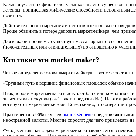
Каждый участник финансовых рынков знает о существовании 
легенды, приписывая мифические способности непонятным дея
позиций.
Действительно ли нарекания и негативные отзывы справедли
Проще обвинить в потере депозита маркетмейкера, чем призн
Для каждой проблемы существует масса вариантов ее решения
(положительных или отрицательных) по отношению к участник
Кто такие эти market maker?
Четкое определение слова «маркетмейкер» – вот с чего стоит 
«Трудный путь к вершине финансовых площадок обычно начинае
Итак, в роли маркетмейкера выступает банк или компания с н
значения как покупки (ask), так и продажи (bid). На этом раб
котируются маркетмейкерами. Естественно, что операции прово
Практически в 90% случаев
рынок Форекс
представляют такие 
иностранной валюты. Многие спросят: для чего привлекать на
Фундаментальная задача маркетмейкера заключается в необход
участников Форекса. Независимо от текущей обстановки валют