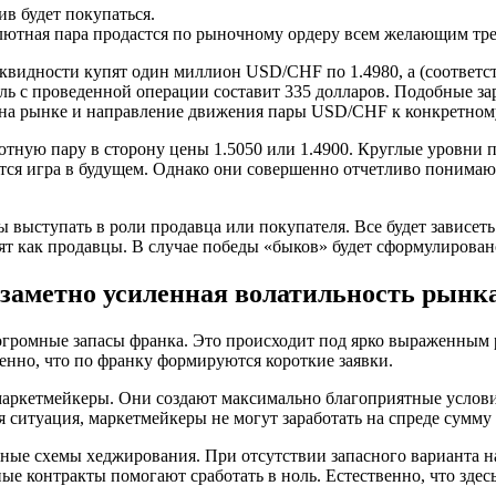
ив будет покупаться.
алютная пара продастся по рыночному ордеру всем желающим тр
видности купят один миллион USD/СНF по 1.4980, а (соответст
быль с проведенной операции составит 335 долларов. Подобные 
нд на рынке и направление движения пары USD/СНF к конкретно
ютную пару в сторону цены 1.5050 или 1.4900. Круглые уровни 
тся игра в будущем. Однако они совершенно отчетливо понимаю
выступать в роли продавца или покупателя. Все будет зависеть
ят как продавцы. В случае победы «быков» будет сформулирован
 заметно усиленная волатильность рынк
громные запасы франка. Это происходит под ярко выраженным
енно, что по франку формируются короткие заявки.
аркетмейкеры. Они создают максимально благоприятные услови
 ситуация, маркетмейкеры не могут заработать на спреде сумму
чные схемы хеджирования. При отсутствии запасного варианта 
е контракты помогают сработать в ноль. Естественно, что здесь