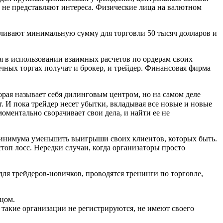
х не представляют интереса. Физические лица на валютном
ливают минимальную сумму для торговли 50 тысяч долларов и
я в использовании взаимных расчетов по ордерам своих
ачных торгах получат и брокер, и трейдер. Финансовая фирма
орая называет себя дилинговым центром, но на самом деле
т. И пока трейдер несет убытки, вкладывая все новые и новые
моментально сворачивает свои дела, и найти ее не
 минимума уменьшить выигрыши своих клиентов, которых быть.
оп лосс. Нередки случаи, когда организаторы просто
ля трейдеров-новичков, проводятся тренинги по торговле,
цом.
такие организации не регистрируются, не имеют своего