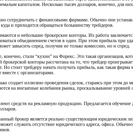
немалым капиталом. Несколько тысяч долларов, конечно, для ни
ожно сотрудничать с финансовыми фирмами. Обычно они устанав
куда и приходится обращаться большинству трейдеров.
маются и небольшие брокерские конторы. Их работа заключаетс
ниматься объединением счетов в один. При этом прибыль при уд
ожет завысить спред, получив не только комиссию, но и спред.
 конечно, стали “кухни” на Форекс. Это такая организация, кот
й брокерской конторы рассчитана на то, что трейдер проигрывае
т. Но стоит трейдеру начать получать прибыль, как такая фирма 
 вместе с организаторами.
лько создает иллюзию проведения сделок, стараясь при этом до
ся на внезапные колебания рынка, проскальзывание уровней ст
алеют средств на рекламную продукцию. Предлагается обучение д
олларов.
ыбранный брокер является реально существующим юридическим ли
может служить отсутствие юридического адреса, офиса. Обычно 
иков.