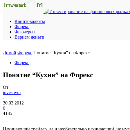
Криптовалюты
Форекс
Фьючерсы
Вернем деньги
Домой
Форекс
Понятие “Кухня” на Форекс
Форекс
Понятие “Кухня” на Форекс
От
investwm
-
30.03.2012
0
4135
Начинающий трейдер, да и необязательно начинающий, не име