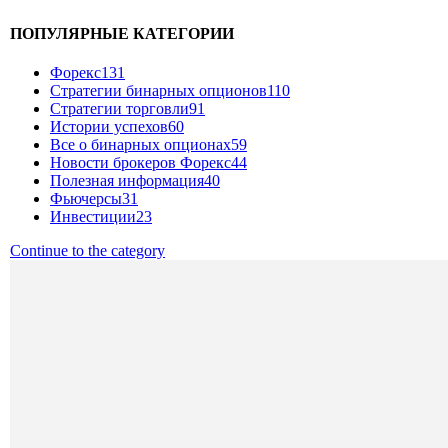
ПОПУЛЯРНЫЕ КАТЕГОРИИ
Форекс
131
Стратегии бинарных опционов
110
Стратегии торговли
91
Истории успехов
60
Все о бинарных опционах
59
Новости брокеров Форекс
44
Полезная информация
40
Фьючерсы
31
Инвестиции
23
Continue to the category