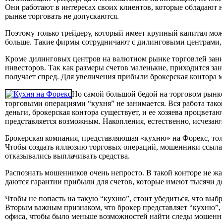
Они работают в интересах своих клиентов, которые обладают 
рынке торговать не допускаются.
Поэтому только трейдеру, который имеет крупный капитал м
больше. Такие фирмы сотрудничают с дилинговыми центрами, 
Кроме дилинговых центров на валютном рынке торговлей зани
инвесторов. Так как размеры счетов маленькие, приходится за
получает спред. Для увеличения прибыли брокерская контора м
Но самой большой бедой на торговом рынке,
торговыми операциями “кухня” не занимается. Вся работа тако
деньги, брокерская контора существует, и ее хозяева процветаю
представляется возможным. Накопления, естественно, исчезают
Брокерская компания, представляющая «кухню» на Форекс, то
Чтобы создать иллюзию торговых операций, мошенники ссылают
отказывались выплачивать средства.
Распознать мошенников очень непросто. В такой конторе не ж
даются гарантии прибыли для счетов, которые имеют тысячи д
Чтобы не попасть на такую “кухню”, стоит убедиться, что в
Вторым важным признаком, что брокер представляет “кухню”, 
офиса, чтобы было меньше возможностей найти следы мошенн