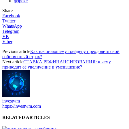
форекс
Share
Facebook
Twitter
WhatsApp
Telegram
VK
Viber
Previous article
Как начинающему трейдеру преодолеть свой
собственный страх?
Next article
СТАВКА РЕФИНАНСИРОВАНИЯ: к чему
приводит её увеличение и уменьшение?
investwm
https://investwm.com
RELATED ARTICLES