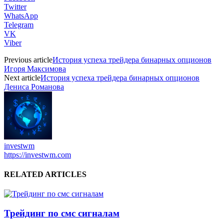
Twitter
WhatsApp
Telegram
VK
Viber
Previous article
История успеха трейдера бинарных опционов
Игоря Максимова
Next article
История успеха трейдера бинарных опционов
Дениса Романова
investwm
https://investwm.com
RELATED ARTICLES
Трейдинг по смс сигналам