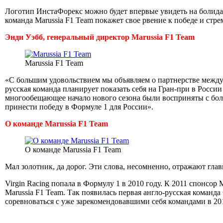
Логотип ИнстаФорекс можно будет впервые увидеть на болидах
команда Marussia F1 Team покажет свое рвение к победе и ст
Энди Уэбб, генеральный директор Marussia F1 Team
Marussia F1 Team
«С большим удовольствием мы объявляем о партнерстве между И
русская команда планирует показать себя на Гран-при в России
многообещающее начало нового сезона были восприняты с боль
принести победу в Формуле 1 для России».
О команде Marussia F1 Team
О команде Marussia F1 Team
Мал золотник, да дорог. Эти слова, несомненно, отражают гл
Virgin Racing попала в Формулу 1 в 2010 году. К 2011 спонсор 
Marussia F1 Team. Так появилась первая англо-русская коман
соревноваться с уже зарекомендовавшими себя командами в 20