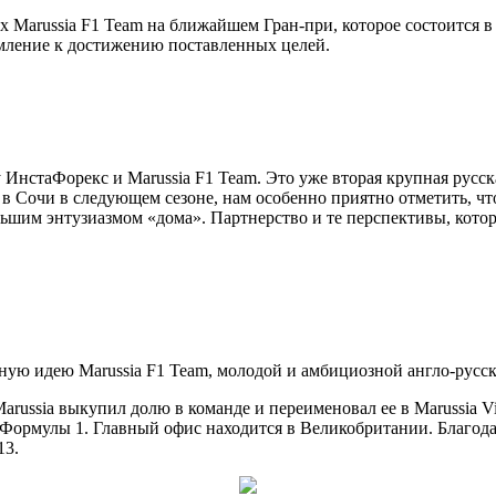
 Marussia F1 Team на ближайшем Гран-при, которое состоится в 
ремление к достижению поставленных целей.
нстаФорекс и Marussia F1 Team. Это уже вторая крупная русска
 в Сочи в следующем сезоне, нам особенно приятно отметить, чт
шим энтузиазмом «дома». Партнерство и те перспективы, котор
авную идею Marussia F1 Team, молодой и амбициозной англо-рус
Marussia выкупил долю в команде и переименовал ее в Marussia V
да Формулы 1. Главный офис находится в Великобритании. Благод
13.