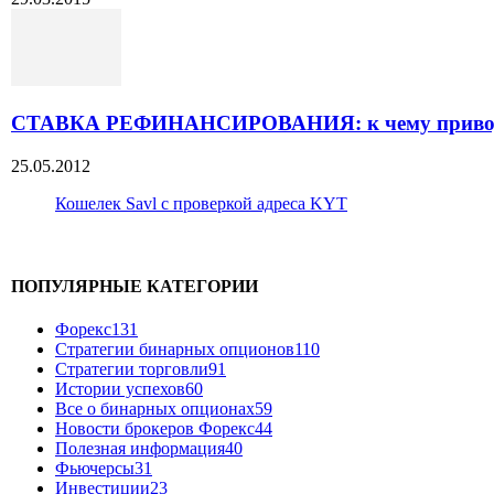
СТАВКА РЕФИНАНСИРОВАНИЯ: к чему приводит
25.05.2012
Кошелек Savl с проверкой адреса KYT
ПОПУЛЯРНЫЕ КАТЕГОРИИ
Форекс
131
Стратегии бинарных опционов
110
Стратегии торговли
91
Истории успехов
60
Все о бинарных опционах
59
Новости брокеров Форекс
44
Полезная информация
40
Фьючерсы
31
Инвестиции
23