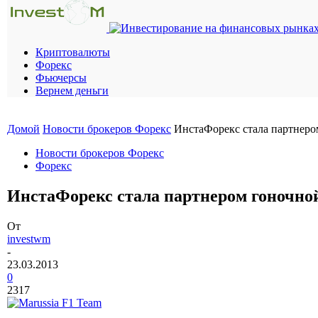
Криптовалюты
Форекс
Фьючерсы
Вернем деньги
Домой
Новости брокеров Форекс
ИнстаФорекс стала партнеро
Новости брокеров Форекс
Форекс
ИнстаФорекс стала партнером гоночно
От
investwm
-
23.03.2013
0
2317