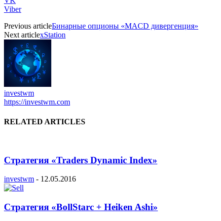
VK
Viber
Previous article
Бинарные опционы «MACD дивергенция»
Next article
xStation
investwm
https://investwm.com
RELATED ARTICLES
Стратегия «Traders Dynamic Index»
investwm
-
12.05.2016
Стратегия «BollStarc + Heiken Ashi»