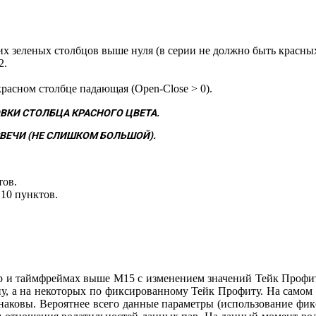
х зеленых столбцов выше нуля (в серии не должно быть красных
2.
расном столбце падающая (Open-Close > 0).
ВКИ СТОЛБЦА КРАСНОГО ЦВЕТА.
ВЕЧИ (НЕ СЛИШКОМ БОЛЬШОЙ).
тов.
10 пунктов.
ар и таймфреймах выше M15 с изменением значений Тейк Профита
у, а на некоторых по фиксированному Тейк Профиту. На самом 
одинаковы. Вероятнее всего данные параметры (использование 