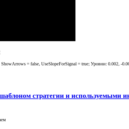
и
ShowArrows = false, UseSlopeForSignal = true; Уровни: 0.002, -0.0
 шаблоном стратегии и используемыми 
аем