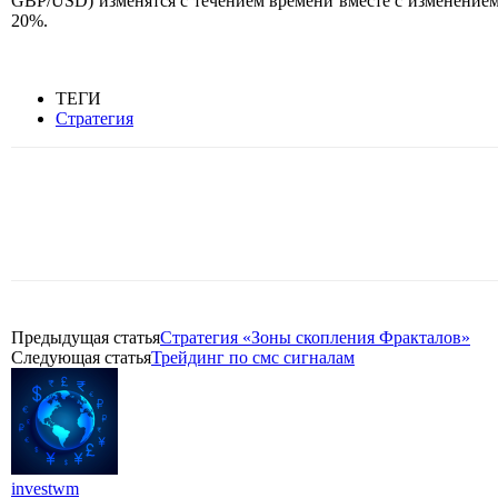
GBP/USD) изменятся с течением времени вместе с изменение
20%.
ТЕГИ
Стратегия
Поделиться
Предыдущая статья
Стратегия «Зоны скопления Фракталов»
Следующая статья
Трейдинг по смс сигналам
investwm