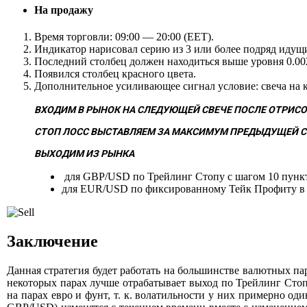
На продажу
Время торговли: 09:00 — 20:00 (EET).
Индикатор нарисовал серию из 3 или более подряд идущи
Последний столбец должен находиться выше уровня 0.00
Появился столбец красного цвета.
Дополнительное усиливающее сигнал условие: свеча на к
ВХОДИМ В РЫНОК НА СЛЕДУЮЩЕЙ СВЕЧЕ ПОСЛЕ ОТРИСО
СТОП ЛОСС ВЫСТАВЛЯЕМ ЗА МАКСИМУМ ПРЕДЫДУЩЕЙ С
ВЫХОДИМ ИЗ РЫНКА
для GBP/USD по Трейлинг Стопу с шагом 10 пунк
для EUR/USD по фиксированному Тейк Профиту в 
Заключение
Данная стратегия будет работать на большинстве валютных п
некоторых парах лучше отрабатывает выход по Трейлинг Стоп
на парах евро и фунт, т. к. волатильности у них примерно 