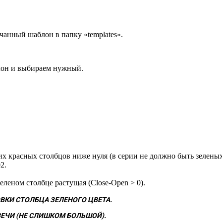
анный шаблон в папку «templates».
лон и выбираем нужный.
х красных столбцов ниже нуля (в серии не должно быть зеленых
2.
леном столбце растущая (Close-Open > 0).
ВКИ СТОЛБЦА ЗЕЛЕНОГО ЦВЕТА.
ЕЧИ (НЕ СЛИШКОМ БОЛЬШОЙ).