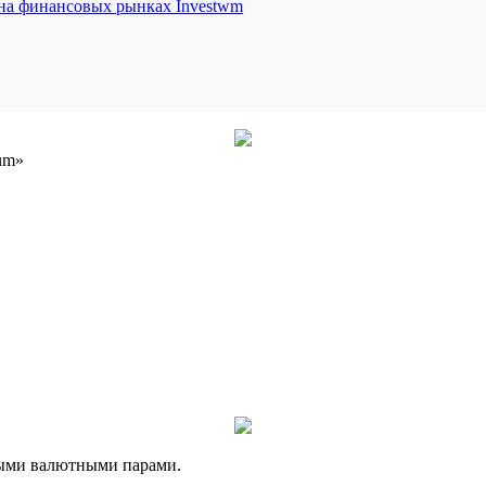
Investwm
um»
ными валютными парами.