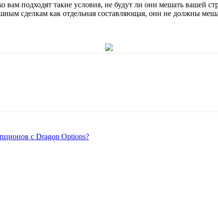
ько вам подходят такие условия, не будут ли они мешать вашей с
ешным сделкам как отдельная составляющая, они не должны меш
пционов с Dragon Options?