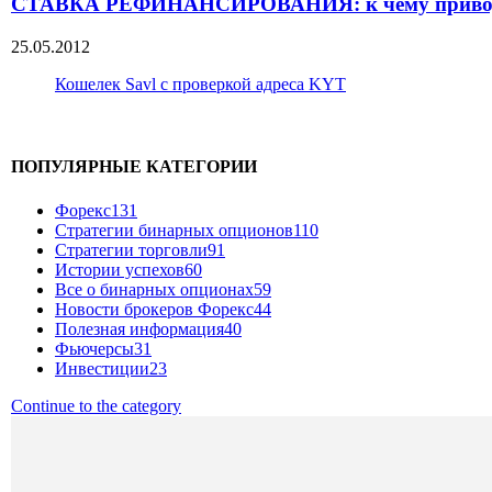
СТАВКА РЕФИНАНСИРОВАНИЯ: к чему приводит
25.05.2012
Кошелек Savl с проверкой адреса KYT
ПОПУЛЯРНЫЕ КАТЕГОРИИ
Форекс
131
Стратегии бинарных опционов
110
Стратегии торговли
91
Истории успехов
60
Все о бинарных опционах
59
Новости брокеров Форекс
44
Полезная информация
40
Фьючерсы
31
Инвестиции
23
Continue to the category