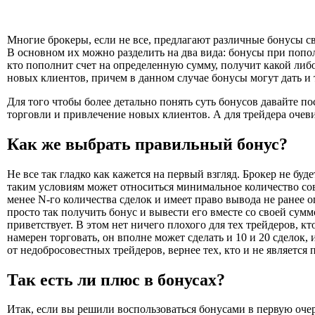
Многие брокеры, если не все, предлагают различные бонусы с
В основном их можно разделить на два вида: бонусы при попо
кто пополнит счет на определенную сумму, получит какой либ
новых клиентов, причем в данном случае бонусы могут дать и т
Для того чтобы более детально понять суть бонусов давайте п
торговли и привлечение новых клиентов. А для трейдера очеви
Как же выбрать правильный бонус?
Не все так гладко как кажется на первый взгляд. Брокер не бу
таким условиям может относиться минимальное количество со
менее N-го количества сделок и имеет право вывода не ранее 
просто так получить бонус и вывести его вместе со своей сумм
приветствует. В этом нет ничего плохого для тех трейдеров, к
намерен торговать, он вполне может сделать и 10 и 20 сделок
от недобросовестных трейдеров, вернее тех, кто и не является п
Так есть ли плюс в бонусах?
Итак, если вы решили воспользоваться бонусами в первую очер