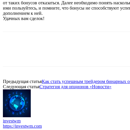
от таких бонусов отказаться. Далее необходимо понять наскол
ими пользуйтесь, и помните, что бонусы не способствуют усп
дополнением к ней.
Удачных вам сделок!
Поделиться
Предыдущая статья
Как стать успешным трейдером бинарных о
Следующая статья
Стратегия для опционов «Новости»
investwm
https://investwm.com