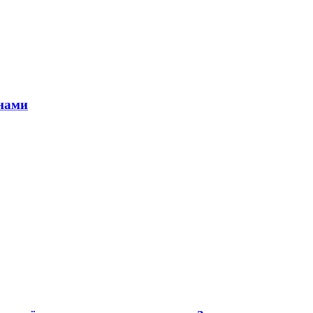
онами