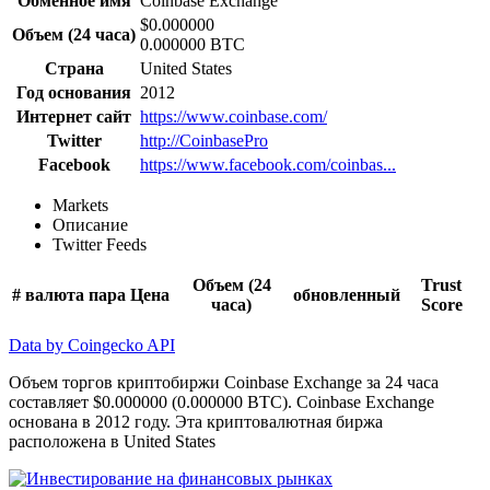
Обменное имя
Coinbase Exchange
$0.000000
Объем (24 часа)
0.000000 BTC
Страна
United States
Год основания
2012
Интернет сайт
https://www.coinbase.com/
Twitter
http://CoinbasePro
Facebook
https://www.facebook.com/coinbas...
Markets
Описание
Twitter Feeds
Объем (24
Trust
#
валюта
пара
Цена
обновленный
часа)
Score
Data by Coingecko API
Объем торгов криптобиржи Coinbase Exchange за 24 часа
составляет $0.000000 (0.000000 BTC). Coinbase Exchange
основана в 2012 году. Эта криптовалютная биржа
расположена в United States