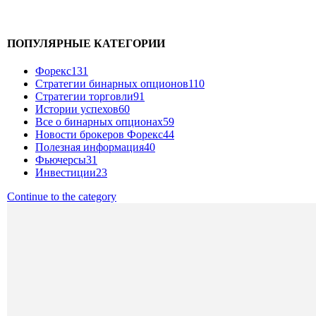
ПОПУЛЯРНЫЕ КАТЕГОРИИ
Форекс
131
Стратегии бинарных опционов
110
Стратегии торговли
91
Истории успехов
60
Все о бинарных опционах
59
Новости брокеров Форекс
44
Полезная информация
40
Фьючерсы
31
Инвестиции
23
Continue to the category