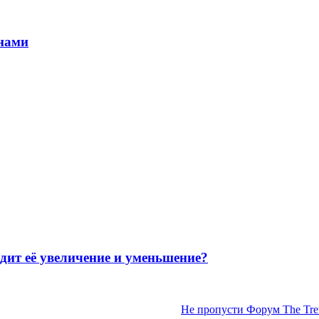
онами
 её увеличение и уменьшение?
Не пропусти Форум The Tren