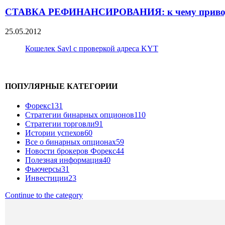
СТАВКА РЕФИНАНСИРОВАНИЯ: к чему приводит
25.05.2012
Кошелек Savl с проверкой адреса KYT
ПОПУЛЯРНЫЕ КАТЕГОРИИ
Форекс
131
Стратегии бинарных опционов
110
Стратегии торговли
91
Истории успехов
60
Все о бинарных опционах
59
Новости брокеров Форекс
44
Полезная информация
40
Фьючерсы
31
Инвестиции
23
Continue to the category