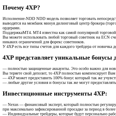
Почему 4XP?
Исполнение-NDD NDD модель позволяет торговать непосредстве
выводятся на межбанк минуя дилинговый центр брокера (торго
ордерами.
ПоддержкаМТ4. MT4 известна как самой популярной торговой
Вы можете использовать любой торговый советник на ECN счет
никаких ограничений для форекс советников.
У 4XP есть все типы счетов для каждого трейдера от новичка
4XP представляет уникальные бонусы д
— полностью защищенные аккаунты. Это особо важно для новичк
Вы теряете свой депозит, то 4XP полностью компенсирует Вам 
— 4XP может предоставить 100% бонус который так же учувств
— любые другие условия и бонусы так же могут предоставлять
Инвестиционные инструменты 4XP:
— Nexus — финансовый эксперт, который полностью регулирует
при максимально зафиксированной просадке за период в более 
— Индивидуальные трейдеры, которые будут персонально рабо