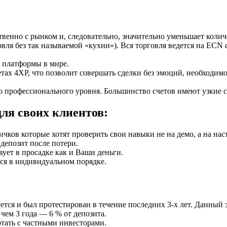
нно с рынком и, следовательно, значительно уменьшает количес
вля без так называемой «кухни»). Вся торговля ведется на ECN 
 платформы в мире.
ах 4XP, что позволит совершать сделки без эмоций, необходимос
 до профессионального уровня. Большинство счетов имеют узкие
ля своих клиентов:
ов которые хотят проверить свои навыки не на демо, а на насто
депозит после потери.
ует в просадке как и Ваши деньги.
ся в индивидуальном порядке.
ся и был протестирован в течение последних 3-х лет. Данный 
чем 3 года — 6 % от депозита.
тать с частными инвесторами.