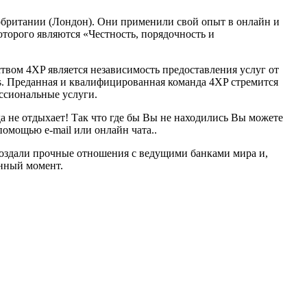
британии (Лондон). Они применили свой опыт в онлайн и
торого являются «Честность, порядочность и
твом 4XP является независимость предоставления услуг от
ss. Преданная и квалифицированная команда 4XP стремится
ссиональные услуги.
а не отдыхает! Так что где бы Вы не находились Вы можете
помощью e-mail или онлайн чата..
создали прочные отношения с ведущими банками мира и,
анный момент.