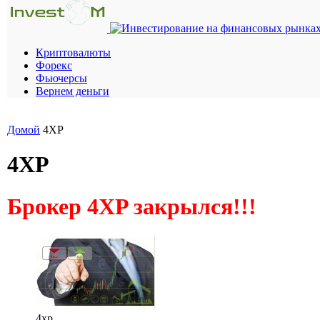
Криптовалюты
Форекс
Фьючерсы
Вернем деньги
Домой
4XP
4XP
Брокер 4XP закрылся!!!
4xp