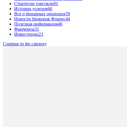
Стратегии торговли
91
Истории успехов
60
Все о бинарных опционах
59
Новости брокеров Форекс
44
Полезная информация
40
Фьючерсы
31
Инвестиции
23
Continue to the category