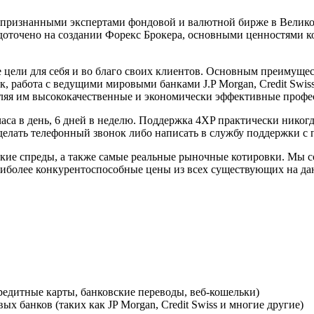
 признанными экспертами фондовой и валютной бирже в Велико
оточено на создании Форекс Брокера, основными ценностями ко
е цели для себя и во благо своих клиентов. Основным преимущес
к, работа с ведущими мировыми банками J.P Morgan, Credit Swi
ляя им высококачественные и экономически эффективные профе
са в день, 6 дней в неделю. Поддержка 4XP практически никогд
сделать телефонный звонок либо написать в службу поддержки с 
узкие спреды, а также самые реальные рыночные котировки. Мы 
аиболее конкурентоспособные цены из всех существующих на д
редитные карты, банковские переводы, веб-кошельки)
 банков (таких как JP Morgan, Credit Swiss и многие другие)